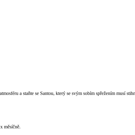
 atmosféru a staňte se Santou, který se svým sobím spřežením musí stihn
1x měsíčně.