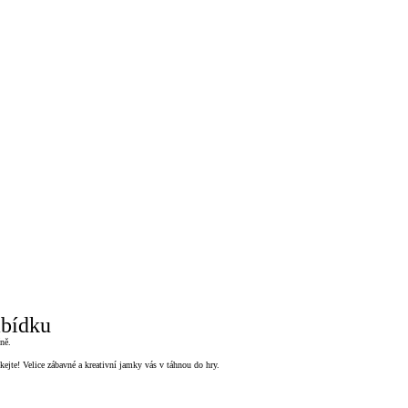
abídku
ně.
ejte! Velice zábavné a kreativní jamky vás v táhnou do hry.